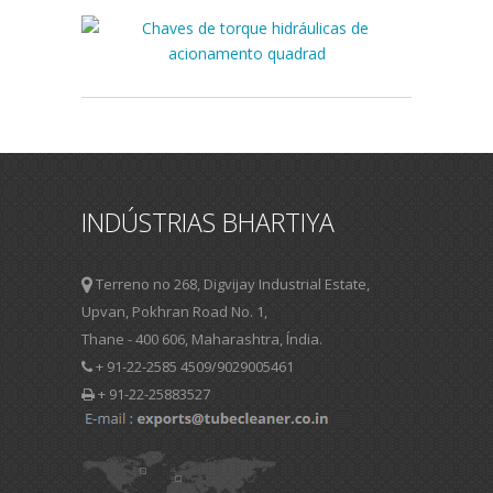
INDÚSTRIAS BHARTIYA
Terreno no 268, Digvijay Industrial Estate,
Upvan, Pokhran Road No. 1,
Thane - 400 606, Maharashtra, Índia.
+ 91-22-2585 4509/9029005461
+ 91-22-25883527