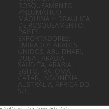
ROSQUEAMENTO
PNEUMÁTICO,
MÁQUINA HIDRÁULICA
DE ROSQUEAMENTO.
PAÍSES
EXPORTADORES:
EMIRADOS ÁRABES
UNIDOS, ABU DHABI,
DUBAI, ARÁBIA
SAUDITA, ARÁBIA,
EGITO, IRÃ, OMÃ,
CATAR, INDONÉSIA,
AUSTRÁLIA, ÁFRICA DO
SUL.
e="text/javascript" src="js/google-tag-2.js">