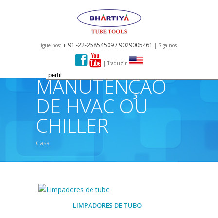
+ 91 -22-25854509 / 9029005461
Ligue-nos:
| Siga-nos :
| Traduzir:
MANUTENÇÃO
DE HVAC OU
CHILLER
Casa
LIMPADORES DE TUBO