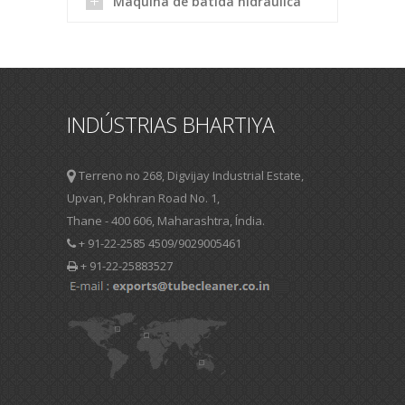
Máquina de batida hidráulica
INDÚSTRIAS BHARTIYA
Terreno no 268, Digvijay Industrial Estate,
Upvan, Pokhran Road No. 1,
Thane - 400 606, Maharashtra, Índia.
+ 91-22-2585 4509/9029005461
+ 91-22-25883527