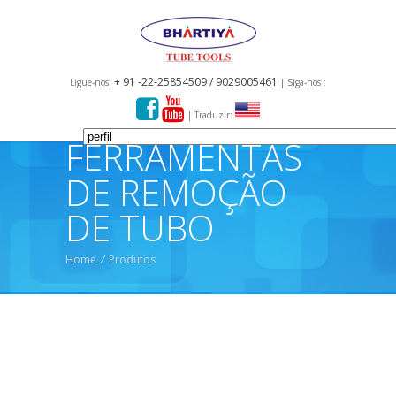
+ 91 -22-25854509 / 9029005461
Ligue-nos:
| Siga-nos :
| Traduzir:
FERRAMENTAS
DE REMOÇÃO
DE TUBO
Home
/
Produtos